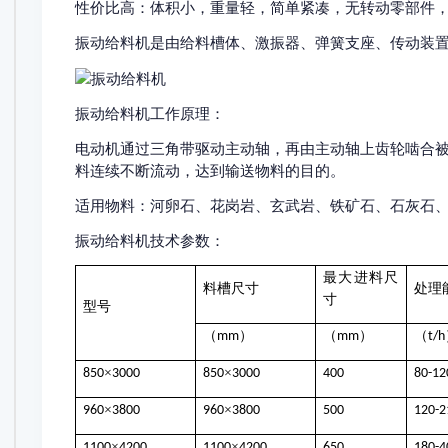
性价比高：体积小，重量轻，简单紧凑，无转动零部件，
振动给料机是由给料槽体、激振器、弹簧支座、传动装置
振动给料机工作原理：
电动机通过三角带驱动主动轴，再由主动轴上齿轮啮合被动轴转动
料连续不断流动，达到输送物料的目的。
适用物料：河卵石、花岗岩、玄武岩、铁矿石、石灰石
振动给料机技术参数：
最大进料尺
料槽尺寸
处理
寸
型号
（
）
（
）
（
mm
mm
t/h
×
×
850
3000
850
3000
400
80-12
×
×
960
3800
960
3800
500
120-2
×
×
1100
4200
1100
4200
650
180-4