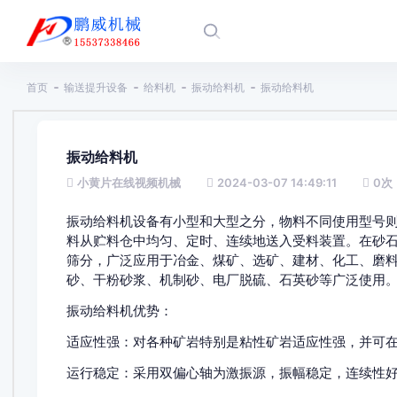
首页
输送提升设备
给料机
振动给料机
振动给料机
振动给料机
小黄片在线视频机械
2024-03-07 14:49:11
0
次
振动给料机设备有小型和大型之分，物料不同使用型号则就
料从贮料仓中均匀、定时、连续地送入受料装置。
筛分，广泛应用于冶金、煤矿、选矿、建材、化工
砂、干粉砂浆、机制砂、电厂脱硫、石英砂等广泛使用
振动给料机优势：
适应性强：对各种矿岩特别是粘性矿岩适应性强，并
运行稳定：采用双偏心轴为激振源，振幅稳定，连续性好