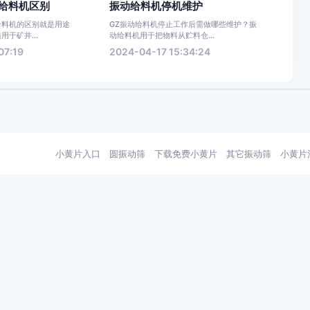
给料机区别
振动给料机停机维护
给料机的区别就是用途
GZ振动给料机停止工作后需做哪些维护？振
于矿井...
动给料机用于把物料从贮料仓...
07:19
2024-04-17 15:34:24
小黄片入口
圆振动筛
下载免费小黄片
其它振动筛
小黄片