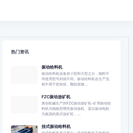
热门资讯
振动给料机
振动给料机设备有小型和大型之分，物料不
同使用型号则就不同。振动给料机在生产流
程中用于把块状、颗粒状物...
FZC振动放矿机
奥创机械生产的FZC振动放矿机-矿用振动给
料机为颠振型惯性振动放机、是以振动电机
为振源的座式放矿机，...
挂式振动给料机
挂式给料机产品简介：挂式给料机又称振动