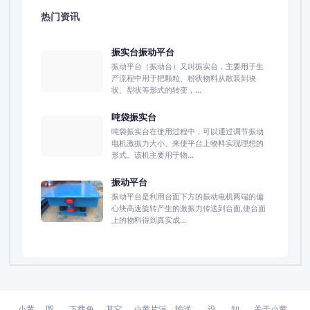
热门资讯
振实台振动平台
振动平台（振动台）又叫振实台，主要用于生
产流程中用于把颗粒、粉状物料从散装到块
状、型状等形式的转变，...
吨袋振实台
吨袋振实台在使用过程中，可以通过调节振动
电机激振力大小、来使平台上物料实现理想的
形式。该机主要用于物...
振动平台
振动平台是利用台面下方的振动电机两端的偏
心块高速旋转产生的激振力传送到台面,使台面
上的物料得到真实成...
小黄
圆
下载免
其它
小黄片污
输送
设
知
关于小黄