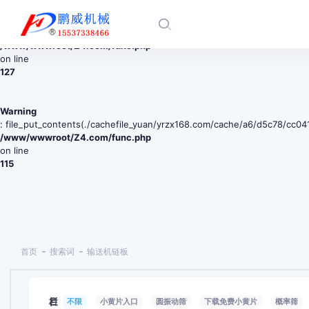
Warning
: mkdir(): No space left on device in
/www/wwwroot/Z4.com/func.php
on line
127
Warning
: file_put_contents(./cachefile_yuan/yrzx168.com/cache/a6/d5c78/cc041.h
/www/wwwroot/Z4.com/func.php
on line
115
首页
搜索词
输送机链板
栏目
不限
小黄片入口
圆振动筛
下载免费小黄片
概率筛